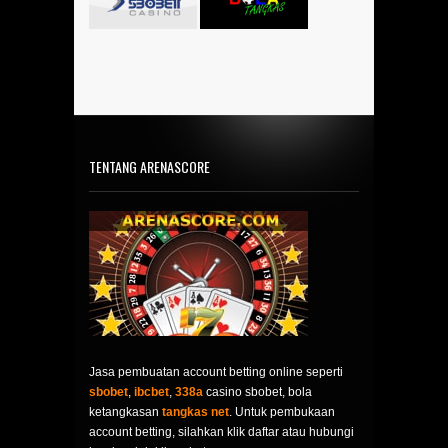
TENTANG ARENASCORE
Jasa pembuatan account betting online seperti
sbobet
,
ibcbet
,
338a
casino sbobet, bola
ketangkasan
tangkas net
. Untuk pembukaan
account betting, silahkan klik daftar atau hubungi