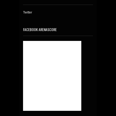
Twitter
FACEBOOK ARENASCORE