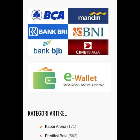
KATEGORI ARTIKEL
Kabar Arena
(171)
Prediksi Bola
(562)