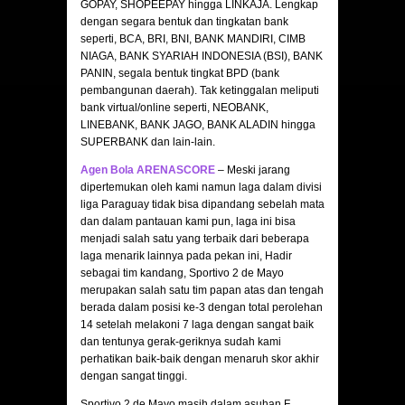
GOPAY, SHOPEEPAY hingga LINKAJA. Lengkap
dengan segara bentuk dan tingkatan bank
seperti, BCA, BRI, BNI, BANK MANDIRI, CIMB
NIAGA, BANK SYARIAH INDONESIA (BSI), BANK
PANIN, segala bentuk tingkat BPD (bank
pembangunan daerah). Tak ketinggalan meliputi
bank virtual/online seperti, NEOBANK,
LINEBANK, BANK JAGO, BANK ALADIN hingga
SUPERBANK dan lain-lain.
Agen Bola ARENASCORE
– Meski jarang
dipertemukan oleh kami namun laga dalam divisi
liga Paraguay tidak bisa dipandang sebelah mata
dan dalam pantauan kami pun, laga ini bisa
menjadi salah satu yang terbaik dari beberapa
laga menarik lainnya pada pekan ini, Hadir
sebagai tim kandang, Sportivo 2 de Mayo
merupakan salah satu tim papan atas dan tengah
berada dalam posisi ke-3 dengan total perolehan
14 setelah melakoni 7 laga dengan sangat baik
dan tentunya gerak-geriknya sudah kami
perhatikan baik-baik dengan menaruh skor akhir
dengan sangat tinggi.
Sportivo 2 de Mayo masih dalam asuhan F.