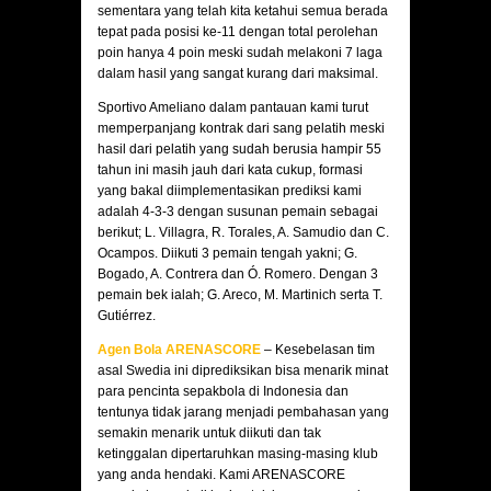
sementara yang telah kita ketahui semua berada
tepat pada posisi ke-11 dengan total perolehan
poin hanya 4 poin meski sudah melakoni 7 laga
dalam hasil yang sangat kurang dari maksimal.
Sportivo Ameliano dalam pantauan kami turut
memperpanjang kontrak dari sang pelatih meski
hasil dari pelatih yang sudah berusia hampir 55
tahun ini masih jauh dari kata cukup, formasi
yang bakal diimplementasikan prediksi kami
adalah 4-3-3 dengan susunan pemain sebagai
berikut; L. Villagra, R. Torales, A. Samudio dan C.
Ocampos. Diikuti 3 pemain tengah yakni; G.
Bogado, A. Contrera dan Ó. Romero. Dengan 3
pemain bek ialah; G. Areco, M. Martinich serta T.
Gutiérrez.
Agen Bola ARENASCORE
– Kesebelasan tim
asal Swedia ini diprediksikan bisa menarik minat
para pencinta sepakbola di Indonesia dan
tentunya tidak jarang menjadi pembahasan yang
semakin menarik untuk diikuti dan tak
ketinggalan dipertaruhkan masing-masing klub
yang anda hendaki. Kami ARENASCORE