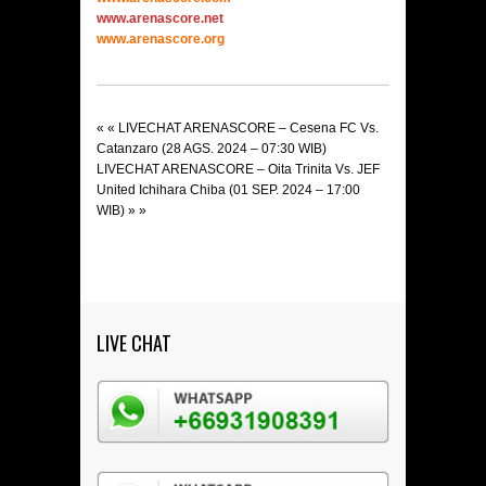
www.arenascore.net
www.arenascore.org
« «
LIVECHAT ARENASCORE – Cesena FC Vs.
Catanzaro (28 AGS. 2024 – 07:30 WIB)
LIVECHAT ARENASCORE – Oita Trinita Vs. JEF
United Ichihara Chiba (01 SEP. 2024 – 17:00
WIB)
» »
LIVE CHAT