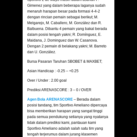
Gimenez yang dalam beberapa laganya sudah
menaruh harapan besar pada formasi 4-4-2
dengan rincian pemain sebagai berikut; M.
Melgarejo, M. Caballero, M. González dan R.
Balbuena. Dibantu 4 pemain yang bakal berada
dalam posisi tengah yakni; R. Domínguez, E.
Maidana, J. Dominguez dan W. Casanova.
Dengan 2 pemain di belakang yakni; M. Barreto
dan U. González.
Bursa Pasaran Taruhan SBOBET & MAXBET;
Asian Handicap : -0.25 – +0.25
Over / Under : 2.00 goal
Prediksi ARENASCORE : 3 – 0 / OVER
Agen Bola ARENASCORE
– Berada dalam
posisi tandang, tim Sportivo Ameliano dipercaya
bisa memberikan harapan yang sangat tinggi
pada semua pendukung setianya yang nyatanya
tidak dalam prediksi kami, pantauan kami
Sportivo Ameliano adalah salah satu tim yang
tengah terjerumus dalam jurang klasemen