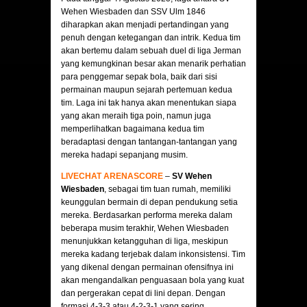
Wehen Wiesbaden dan SSV Ulm 1846
diharapkan akan menjadi pertandingan yang
penuh dengan ketegangan dan intrik. Kedua tim
akan bertemu dalam sebuah duel di liga Jerman
yang kemungkinan besar akan menarik perhatian
para penggemar sepak bola, baik dari sisi
permainan maupun sejarah pertemuan kedua
tim. Laga ini tak hanya akan menentukan siapa
yang akan meraih tiga poin, namun juga
memperlihatkan bagaimana kedua tim
beradaptasi dengan tantangan-tantangan yang
mereka hadapi sepanjang musim.
LIVECHAT ARENASCORE
–
SV Wehen
Wiesbaden
, sebagai tim tuan rumah, memiliki
keunggulan bermain di depan pendukung setia
mereka. Berdasarkan performa mereka dalam
beberapa musim terakhir, Wehen Wiesbaden
menunjukkan ketangguhan di liga, meskipun
mereka kadang terjebak dalam inkonsistensi. Tim
yang dikenal dengan permainan ofensifnya ini
akan mengandalkan penguasaan bola yang kuat
dan pergerakan cepat di lini depan. Dengan
formasi 4-3-3 atau 4-2-3-1 yang sering