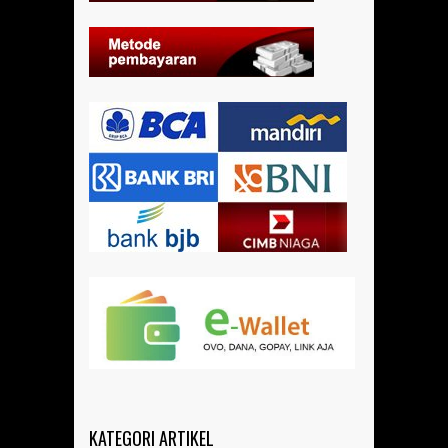
KATEGORI ARTIKEL