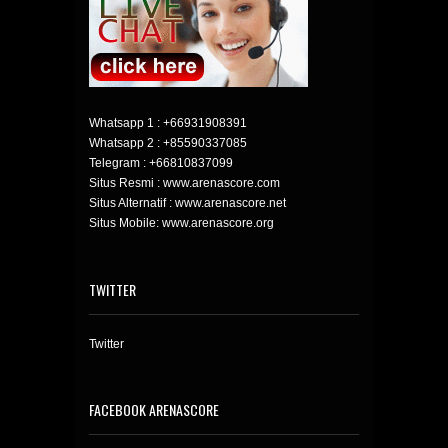
Whatsapp 1 :
+66931908391
Whatsapp 2 :
+85590337085
Telegram :
+66810837099
Situs Resmi : www.arenascore.com
Situs Alternatif : www.arenascore.net
Situs Mobile: www.arenascore.org
TWITTER
Twitter
FACEBOOK ARENASCORE