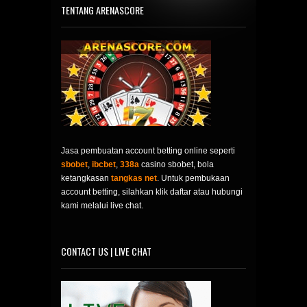
TENTANG ARENASCORE
Jasa pembuatan account betting online seperti
sbobet
,
ibcbet
,
338a
casino sbobet, bola
ketangkasan
tangkas net
. Untuk pembukaan
account betting, silahkan klik daftar atau hubungi
kami melalui live chat.
CONTACT US | LIVE CHAT