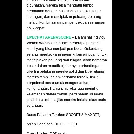
digunakan, mereka bisa mengatur tempo
permainan dengan baik, memanfaatkan lebar
lapangan, dan menciptakan peluang-peluang
melalui kombinasi umpan pendek dan serangan
balik cepat.
LIVECHAT ARENASCORE
– Dalam hal individu,
Wehen Wiesbaden punya beberapa pemain
kunci yang bisa menjadi pembeda. Gelandang
serang mereka, yang memiliki kemampuan untuk
menciptakan peluang dari tengah, akan berperan
besar dalam mendikte jalannya pertandingan.
Jika lini belakang mereka solid dan kiper utama
mereka tampil dalam performa terbaik, tim ini
berpotensi besar untuk mengamankan
kemenangan. Namun, mereka juga memiliki
kelemahan dalam transisi pertahanan, di mana
celah bisa terbuka jika mereka terlalu fokus pada
serangan.
Bursa Pasaran Taruhan SBOBET & MAXBET;
Asian Handicap : +0.00 – -0.00
Over / Under : 2.50 goal