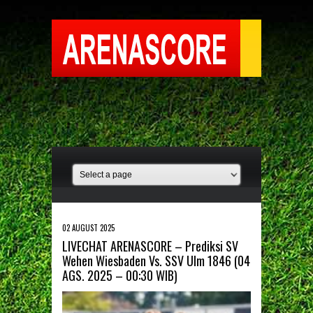
02 AUGUST 2025
LIVECHAT ARENASCORE – Prediksi SV
Wehen Wiesbaden Vs. SSV Ulm 1846 (04
AGS. 2025 – 00:30 WIB)