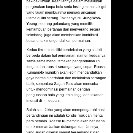
bek-bek lawan. Keahliannya dalam melakukan
pergerakan tanpa bola serta insting mencetak gol
yang tajam membuatnya menjadi ancaman
utama di lini serang. Tak hanya itu,
Jung Woo-
Young
, seorang gelandang yang memiliki
kemampuan bertahan dan menyerang secara
seimbang, juga akan memberikan kontribusi
besar untuk mengendalikan permainan.
Kedua tim ini memiliki pendekatan yang sedikit
berbeda dalam hal permainan, namun keduanya
sama-sama mengutamakan pengendalian lini
tengah dan transisi serangan yang cepat. Roasso
Kumamoto mungkin akan lebih mengandalkan
gaya bermain bertahan dan melakukan serangan
balik, sementara Sagan Tosu akan mencoba
untuk mendominasi permainan dengan
penguasaan bola yang lebih tinggi dan tekanan
intensif di lini depan.
Salah satu faktor yang akan mempengaruhi hasil
pertandingan ini adalah kondisi fisik dan mental
para pemain. Roasso Kumamoto akan berusaha
untuk memanfaatkan dukungan dari fansnya,
yang sudah dikenal sangat bersemangat dan