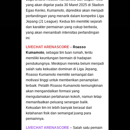
yang akan digelar pada 30 Maret 2025 di Stadion
Egao Kenko, Kumamoto, diprediksi akan menjadi
pertandingan yang menarik dalam kompetisi Liga
Jepang (J1 League). Kedua tim memiliki sejarah
dan karakter permainan yang cukup berbeda,
yang akan menambah intensitas pertandingan
ini.
LIVECHAT ARENASCORE
–
Roasso
Kumamoto
, sebagai tim tuan rumah, tentu
memiliki keuntungan bermain di hadapan
pendukungnya. Meskipun mereka belum menjadi
salah satu kekuatan dominan di Liga Jepang,
Roasso Kumamoto memiliki semangat dan
motivasi tinggi untuk memberikan penampilan
terbaik. Pelatih Roasso Kumamoto kemungkinan
akan mengandalkan formasi yang
mengutamakan pertahanan kokoh, namun tetap
memanfaatkan peluang serangan balik.
Kekuatan tim ini lebih banyak berasal dari
ketahanan fisik dan semangat juang para
pemainnya.
LIVECHAT ARENASCORE
– Salah satu pemain