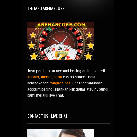
TENTANG ARENASCORE
Jasa pembuatan account betting online seperti
sbobet
,
ibcbet
,
338a
casino sbobet, bola
ketangkasan
tangkas net
. Untuk pembukaan
account betting, silahkan klik daftar atau hubungi
kami melalui live chat.
CONTACT US | LIVE CHAT