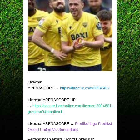
Livechat
ARENASCORE →
https://direct.lc.chat/2094601/
Livechat ARENASCORE HP
→
https://secure.livechatinc.com/licence/2094601/v2/open_chat.c
groups=0&mobile=1
Livechat ARENASCORE →
Prediksi Liga Prediksi
Oxford United Vs. Sunderland
Pertandingan antara Oxford United dan