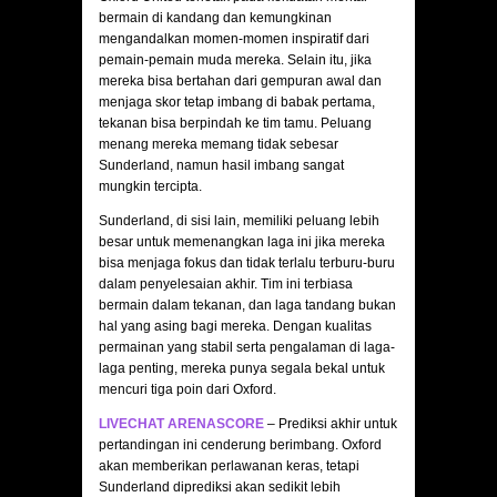
bermain di kandang dan kemungkinan
mengandalkan momen-momen inspiratif dari
pemain-pemain muda mereka. Selain itu, jika
mereka bisa bertahan dari gempuran awal dan
menjaga skor tetap imbang di babak pertama,
tekanan bisa berpindah ke tim tamu. Peluang
menang mereka memang tidak sebesar
Sunderland, namun hasil imbang sangat
mungkin tercipta.
Sunderland, di sisi lain, memiliki peluang lebih
besar untuk memenangkan laga ini jika mereka
bisa menjaga fokus dan tidak terlalu terburu-buru
dalam penyelesaian akhir. Tim ini terbiasa
bermain dalam tekanan, dan laga tandang bukan
hal yang asing bagi mereka. Dengan kualitas
permainan yang stabil serta pengalaman di laga-
laga penting, mereka punya segala bekal untuk
mencuri tiga poin dari Oxford.
LIVECHAT ARENASCORE
– Prediksi akhir untuk
pertandingan ini cenderung berimbang. Oxford
akan memberikan perlawanan keras, tetapi
Sunderland diprediksi akan sedikit lebih