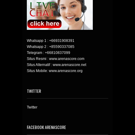
Whatsapp 1 :
+66931908391
Whatsapp 2 :
+85590337085
Telegram :
+66810837099
Situs Resmi : www.arenascore.com
Situs Alternatif : www.arenascore.net
Situs Mobile: www.arenascore.org
TWITTER
Twitter
FACEBOOK ARENASCORE