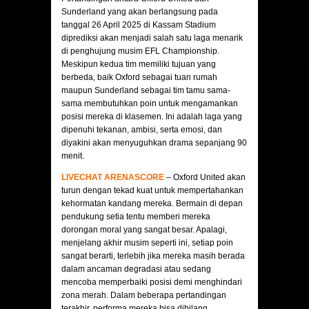
Sunderland yang akan berlangsung pada
tanggal 26 April 2025 di Kassam Stadium
diprediksi akan menjadi salah satu laga menarik
di penghujung musim EFL Championship.
Meskipun kedua tim memiliki tujuan yang
berbeda, baik Oxford sebagai tuan rumah
maupun Sunderland sebagai tim tamu sama-
sama membutuhkan poin untuk mengamankan
posisi mereka di klasemen. Ini adalah laga yang
dipenuhi tekanan, ambisi, serta emosi, dan
diyakini akan menyuguhkan drama sepanjang 90
menit.
LIVECHAT ARENASCORE
– Oxford United akan
turun dengan tekad kuat untuk mempertahankan
kehormatan kandang mereka. Bermain di depan
pendukung setia tentu memberi mereka
dorongan moral yang sangat besar. Apalagi,
menjelang akhir musim seperti ini, setiap poin
sangat berarti, terlebih jika mereka masih berada
dalam ancaman degradasi atau sedang
mencoba memperbaiki posisi demi menghindari
zona merah. Dalam beberapa pertandingan
terakhir, performa mereka bisa dibilang