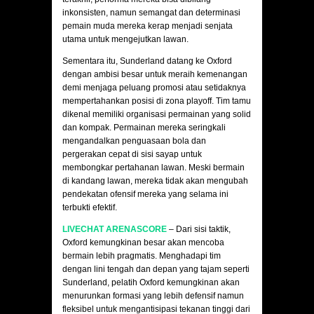
inkonsisten, namun semangat dan determinasi
pemain muda mereka kerap menjadi senjata
utama untuk mengejutkan lawan.
Sementara itu, Sunderland datang ke Oxford
dengan ambisi besar untuk meraih kemenangan
demi menjaga peluang promosi atau setidaknya
mempertahankan posisi di zona playoff. Tim tamu
dikenal memiliki organisasi permainan yang solid
dan kompak. Permainan mereka seringkali
mengandalkan penguasaan bola dan
pergerakan cepat di sisi sayap untuk
membongkar pertahanan lawan. Meski bermain
di kandang lawan, mereka tidak akan mengubah
pendekatan ofensif mereka yang selama ini
terbukti efektif.
LIVECHAT ARENASCORE
– Dari sisi taktik,
Oxford kemungkinan besar akan mencoba
bermain lebih pragmatis. Menghadapi tim
dengan lini tengah dan depan yang tajam seperti
Sunderland, pelatih Oxford kemungkinan akan
menurunkan formasi yang lebih defensif namun
fleksibel untuk mengantisipasi tekanan tinggi dari