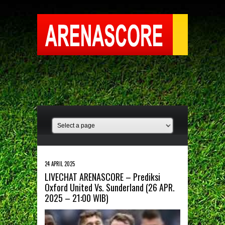
24 APRIL 2025
LIVECHAT ARENASCORE – Prediksi
Oxford United Vs. Sunderland (26 APR.
2025 – 21:00 WIB)