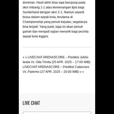
dominan. Hasil akhir bisa saja berujung pada
skor imbang 1-1 atau kemenangan tipis bagi
Sunderland dengan skor 2-1. Namun seperti
biasa dalam sepak bola, terutama di
Championship yang penuh kejutan, segalanya
bisa terjadi. Yang pasti, laga ini akan penuh
gairah dan menjadi sajian menarik bagi pecinta
sepak bola Inggris.
« «
LIVECHAT ARENASCORE – Prediksi Jubilo
Iwata Vs. Oita Trinita (25 APR. 2025 – 17:00 WIB)
LIVECHAT ARENASCORE – Prediksi Catanzaro
Vs. Palermo (27 APR. 2025 – 20:00 WIB)
» »
LIVE CHAT