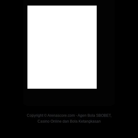
Copyright © Arenascore.com - Agen Bola SBOBET,
Casino Online dan Bola Ketangkasan