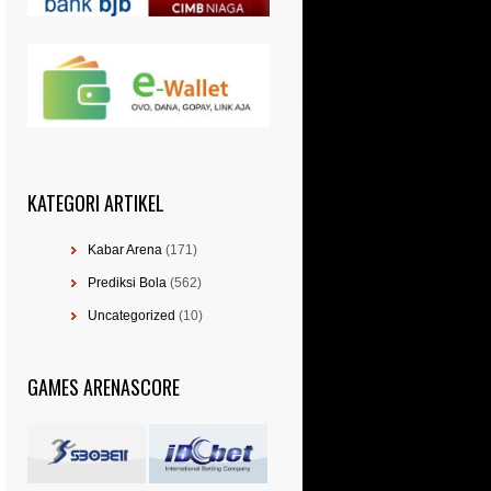
KATEGORI ARTIKEL
Kabar Arena
(171)
Prediksi Bola
(562)
Uncategorized
(10)
GAMES ARENASCORE