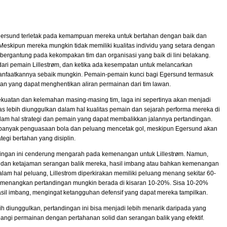
ersund terletak pada kemampuan mereka untuk bertahan dengan baik dan
eskipun mereka mungkin tidak memiliki kualitas individu yang setara dengan
t bergantung pada kekompakan tim dan organisasi yang baik di lini belakang.
ri pemain Lillestrøm, dan ketika ada kesempatan untuk melancarkan
anfaatkannya sebaik mungkin. Pemain-pemain kunci bagi Egersund termasuk
n yang dapat menghentikan aliran permainan dari tim lawan.
kuatan dan kelemahan masing-masing tim, laga ini sepertinya akan menjadi
las lebih diunggulkan dalam hal kualitas pemain dan sejarah performa mereka di
dalam hal strategi dan pemain yang dapat membalikkan jalannya pertandingan.
ih banyak penguasaan bola dan peluang mencetak gol, meskipun Egersund akan
egi bertahan yang disiplin.
ndingan ini cenderung mengarah pada kemenangan untuk Lillestrøm. Namun,
 dan ketajaman serangan balik mereka, hasil imbang atau bahkan kemenangan
Dalam hal peluang, Lillestrom diperkirakan memiliki peluang menang sekitar 60-
menangkan pertandingan mungkin berada di kisaran 10-20%. Sisa 10-20%
il imbang, mengingat ketangguhan defensif yang dapat mereka tampilkan.
ih diunggulkan, pertandingan ini bisa menjadi lebih menarik daripada yang
angi permainan dengan pertahanan solid dan serangan balik yang efektif.