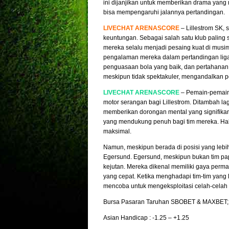
ini dijanjikan untuk memberikan drama yan
bisa mempengaruhi jalannya pertandingan.
LIVECHAT ARENASCORE
– Lillestrom SK,
keuntungan. Sebagai salah satu klub paling sta
mereka selalu menjadi pesaing kuat di musi
pengalaman mereka dalam pertandingan liga d
penguasaan bola yang baik, dan pertahanan y
meskipun tidak spektakuler, mengandalkan per
LIVECHAT ARENASCORE
– Pemain-pemain 
motor serangan bagi Lillestrom. Ditambah la
memberikan dorongan mental yang signifikan.
yang mendukung penuh bagi tim mereka. Hal 
maksimal.
Namun, meskipun berada di posisi yang lebi
Egersund. Egersund, meskipun bukan tim papa
kejutan. Mereka dikenal memiliki gaya perm
yang cepat. Ketika menghadapi tim-tim yang
mencoba untuk mengeksploitasi celah-celah
Bursa Pasaran Taruhan SBOBET & MAXBET;
Asian Handicap : -1.25 – +1.25