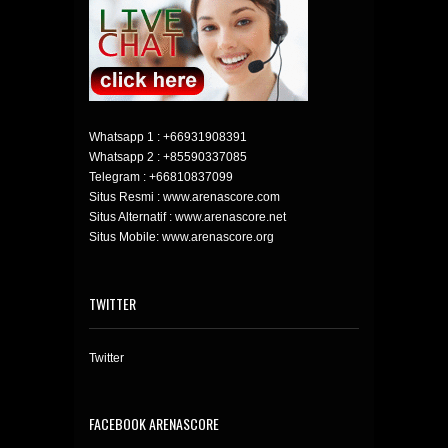
Whatsapp 1 :
+66931908391
Whatsapp 2 :
+85590337085
Telegram :
+66810837099
Situs Resmi : www.arenascore.com
Situs Alternatif : www.arenascore.net
Situs Mobile: www.arenascore.org
TWITTER
Twitter
FACEBOOK ARENASCORE