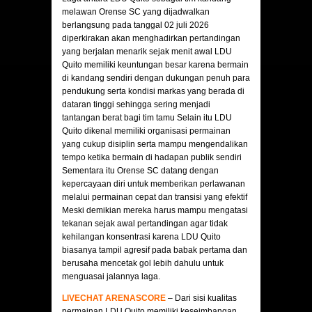
melawan Orense SC yang dijadwalkan
berlangsung pada tanggal 02 juli 2026
diperkirakan akan menghadirkan pertandingan
yang berjalan menarik sejak menit awal LDU
Quito memiliki keuntungan besar karena bermain
di kandang sendiri dengan dukungan penuh para
pendukung serta kondisi markas yang berada di
dataran tinggi sehingga sering menjadi
tantangan berat bagi tim tamu Selain itu LDU
Quito dikenal memiliki organisasi permainan
yang cukup disiplin serta mampu mengendalikan
tempo ketika bermain di hadapan publik sendiri
Sementara itu Orense SC datang dengan
kepercayaan diri untuk memberikan perlawanan
melalui permainan cepat dan transisi yang efektif
Meski demikian mereka harus mampu mengatasi
tekanan sejak awal pertandingan agar tidak
kehilangan konsentrasi karena LDU Quito
biasanya tampil agresif pada babak pertama dan
berusaha mencetak gol lebih dahulu untuk
menguasai jalannya laga.
LIVECHAT ARENASCORE
– Dari sisi kualitas
permainan LDU Quito memiliki keseimbangan