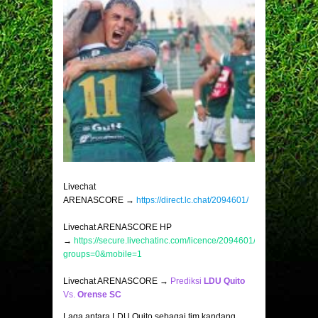
Livechat
ARENASCORE →
https://direct.lc.chat/2094601/
Livechat ARENASCORE HP
→
https://secure.livechatinc.com/licence/2094601/v2/open_chat.c
groups=0&mobile=1
Livechat ARENASCORE →
Prediksi
LDU Quito
Vs.
Orense SC
Laga antara LDU Quito sebagai tim kandang