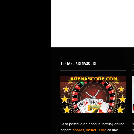
TENTANG ARENASCORE
C
Jasa pembuatan account betting online
seperti
sbobet
,
ibcbet
,
338a
casino