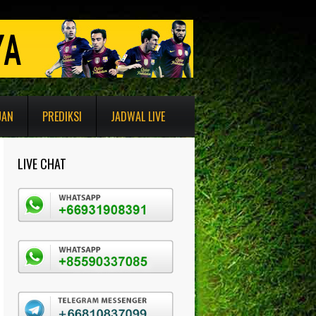
UAN
PREDIKSI
JADWAL LIVE
LIVE CHAT