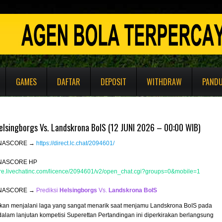
GAMES
DAFTAR
DEPOSIT
WITHDRAW
PAND
singborgs Vs. Landskrona BoIS (12 JUNI 2026 – 00:00 WIB)
RENASCORE →
https://direct.lc.chat/2094601/
ENASCORE HP
cure.livechatinc.com/licence/2094601/v2/open_chat.cgi?groups=0&mobile=1
RENASCORE →
Prediksi
Helsingborgs
Vs.
Landskrona BoIS
kan menjalani laga yang sangat menarik saat menjamu Landskrona BoIS pada
dalam lanjutan kompetisi Superettan Pertandingan ini diperkirakan berlangsung