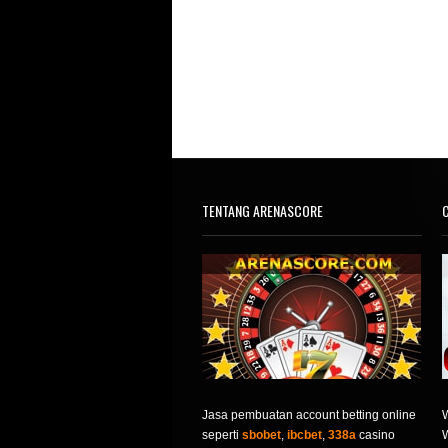
TENTANG ARENASCORE
C
Jasa pembuatan account betting online
seperti
sbobet
,
ibcbet
,
338a
casino