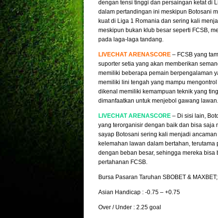
dengan tensi tinggi dan persaingan ketat di
dalam pertandingan ini meskipun Botosani m
kuat di Liga 1 Romania dan sering kali menja
meskipun bukan klub besar seperti FCSB, m
pada laga-laga tandang.
LIVECHAT ARENASCORE
– FCSB yang tampi
suporter setia yang akan memberikan semang
memiliki beberapa pemain berpengalaman yang
memiliki lini tengah yang mampu mengontro
dikenal memiliki kemampuan teknik yang ti
dimanfaatkan untuk menjebol gawang lawan
LIVECHAT ARENASCORE
– Di sisi lain, B
yang terorganisir dengan baik dan bisa saj
sayap Botosani sering kali menjadi ancama
kelemahan lawan dalam bertahan, terutama pa
dengan beban besar, sehingga mereka bisa b
pertahanan FCSB.
Bursa Pasaran Taruhan SBOBET & MAXBET;
Asian Handicap : -0.75 – +0.75
Over / Under : 2.25 goal