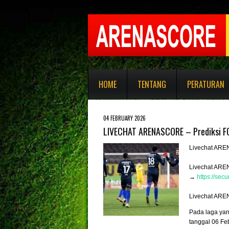
HOME
TENTANG
PERATURAN
04 FEBRUARY 2026
LIVECHAT ARENASCORE – Prediksi FC
Livechat A
Livechat AR
→
https://se
Livechat A
Pada laga ya
tanggal 06 Fe