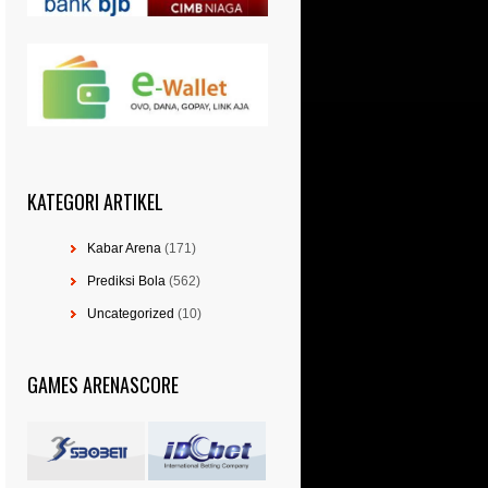
KATEGORI ARTIKEL
Kabar Arena
(171)
Prediksi Bola
(562)
Uncategorized
(10)
GAMES ARENASCORE