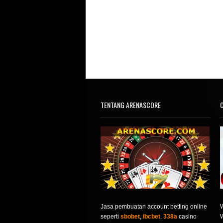
TENTANG ARENASCORE
C
Jasa pembuatan account betting online
seperti
sbobet
,
ibcbet
,
338a
casino