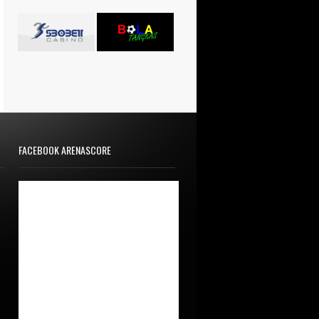
FACEBOOK ARENASCORE