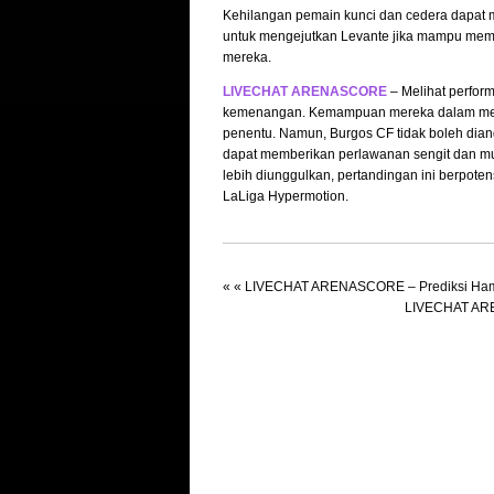
Kehilangan pemain kunci dan cedera dapat 
untuk mengejutkan Levante jika mampu mema
mereka.
LIVECHAT ARENASCORE
– Melihat perform
kemenangan. Kemampuan mereka dalam menge
penentu. Namun, Burgos CF tidak boleh dian
dapat memberikan perlawanan sengit dan mu
lebih diunggulkan, pertandingan ini berpot
LaLiga Hypermotion.
« «
LIVECHAT ARENASCORE – Prediksi Ham-
LIVECHAT AREN