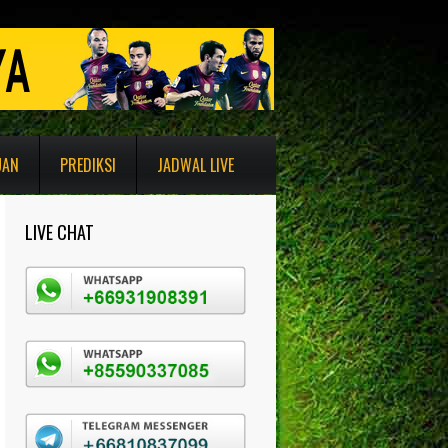
UAN
PREDIKSI
JADWAL LIVE
LIVE CHAT