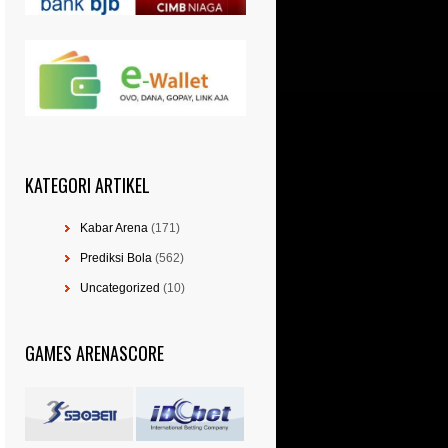
KATEGORI ARTIKEL
Kabar Arena
(171)
Prediksi Bola
(562)
Uncategorized
(10)
GAMES ARENASCORE