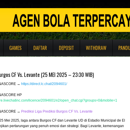
GAMES
DAFTAR
DEPOSIT
WITHDRAW
PAND
rgos CF Vs. Levante (25 MEI 2025 – 23:30 WIB)
RENASCORE →
https://direct.lc.chat/2094601/
ENASCORE HP
cure.livechatinc.com/licence/2094601/v2/open_chat.cgi?groups=0&mobile=1
RENASCORE →
Prediksi Liga Prediksi Burgos CF Vs. Levante
25 Mei 2025, laga antara Burgos CF dan Levante UD di Estadio Municipal de El
njikan pertarungan yang penuh emosi dan strategi. Bagi Levante, kemenangan