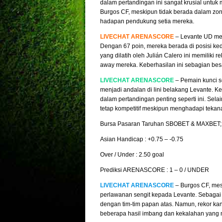
dalam pertandingan ini sangat krusial untuk
Burgos CF, meskipun tidak berada dalam zona
hadapan pendukung setia mereka.
LIVECHAT ARENASCORE
– Levante UD mem
Dengan 67 poin, mereka berada di posisi ke
yang dilatih oleh Julián Calero ini memiliki
away mereka. Keberhasilan ini sebagian besa
LIVECHAT ARENASCORE
– Pemain kunci s
menjadi andalan di lini belakang Levante. 
dalam pertandingan penting seperti ini. Se
tetap kompetitif meskipun menghadapi tekana
Bursa Pasaran Taruhan SBOBET & MAXBET;
Asian Handicap : +0.75 – -0.75
Over / Under : 2.50 goal
Prediksi ARENASCORE : 1 – 0 / UNDER
LIVECHAT ARENASCORE
– Burgos CF, mes
perlawanan sengit kepada Levante. Sebaga
dengan tim-tim papan atas. Namun, rekor k
beberapa hasil imbang dan kekalahan yang 