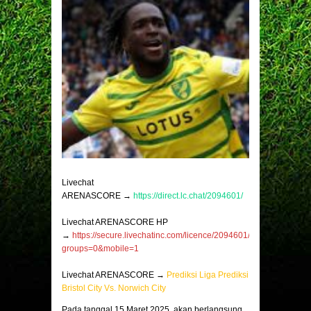
Livechat
ARENASCORE →
https://direct.lc.chat/2094601/
Livechat ARENASCORE HP
→
https://secure.livechatinc.com/licence/2094601/v2/open_chat.c
groups=0&mobile=1
Livechat ARENASCORE →
Prediksi Liga Prediksi
Bristol City Vs. Norwich City
Pada tanggal 15 Maret 2025, akan berlangsung