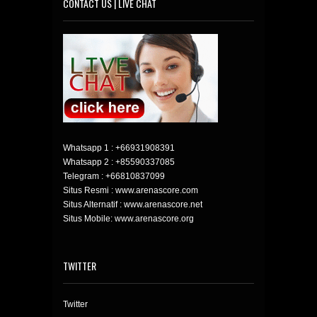
CONTACT US | LIVE CHAT
Whatsapp 1 :
+66931908391
Whatsapp 2 :
+85590337085
Telegram :
+66810837099
Situs Resmi : www.arenascore.com
Situs Alternatif : www.arenascore.net
Situs Mobile: www.arenascore.org
TWITTER
Twitter