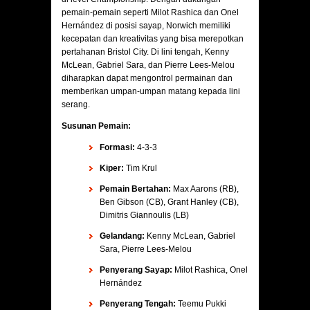
pemain-pemain seperti Milot Rashica dan Onel
Hernández di posisi sayap, Norwich memiliki
kecepatan dan kreativitas yang bisa merepotkan
pertahanan Bristol City. Di lini tengah, Kenny
McLean, Gabriel Sara, dan Pierre Lees-Melou
diharapkan dapat mengontrol permainan dan
memberikan umpan-umpan matang kepada lini
serang.
Susunan Pemain:
Formasi:
4-3-3
Kiper:
Tim Krul
Pemain Bertahan:
Max Aarons (RB),
Ben Gibson (CB), Grant Hanley (CB),
Dimitris Giannoulis (LB)
Gelandang:
Kenny McLean, Gabriel
Sara, Pierre Lees-Melou
Penyerang Sayap:
Milot Rashica, Onel
Hernández
Penyerang Tengah:
Teemu Pukki