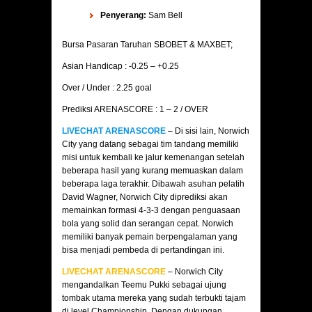
Penyerang:
Sam Bell
Bursa Pasaran Taruhan SBOBET & MAXBET;
Asian Handicap : -0.25 – +0.25
Over / Under : 2.25 goal
Prediksi ARENASCORE : 1 – 2 / OVER
LIVECHAT ARENASCORE
– Di sisi lain, Norwich
City yang datang sebagai tim tandang memiliki
misi untuk kembali ke jalur kemenangan setelah
beberapa hasil yang kurang memuaskan dalam
beberapa laga terakhir. Dibawah asuhan pelatih
David Wagner, Norwich City diprediksi akan
memainkan formasi 4-3-3 dengan penguasaan
bola yang solid dan serangan cepat. Norwich
memiliki banyak pemain berpengalaman yang
bisa menjadi pembeda di pertandingan ini.
LIVECHAT ARENASCORE
– Norwich City
mengandalkan Teemu Pukki sebagai ujung
tombak utama mereka yang sudah terbukti tajam
di level Championship. Dengan dukungan