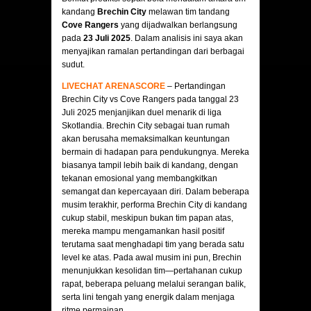
kandang
Brechin City
melawan tim tandang
Cove Rangers
yang dijadwalkan berlangsung
pada
23 Juli 2025
. Dalam analisis ini saya akan
menyajikan ramalan pertandingan dari berbagai
sudut.
LIVECHAT ARENASCORE
– Pertandingan
Brechin City vs Cove Rangers pada tanggal 23
Juli 2025 menjanjikan duel menarik di liga
Skotlandia. Brechin City sebagai tuan rumah
akan berusaha memaksimalkan keuntungan
bermain di hadapan para pendukungnya. Mereka
biasanya tampil lebih baik di kandang, dengan
tekanan emosional yang membangkitkan
semangat dan kepercayaan diri. Dalam beberapa
musim terakhir, performa Brechin City di kandang
cukup stabil, meskipun bukan tim papan atas,
mereka mampu mengamankan hasil positif
terutama saat menghadapi tim yang berada satu
level ke atas. Pada awal musim ini pun, Brechin
menunjukkan kesolidan tim—pertahanan cukup
rapat, beberapa peluang melalui serangan balik,
serta lini tengah yang energik dalam menjaga
ritme permainan.