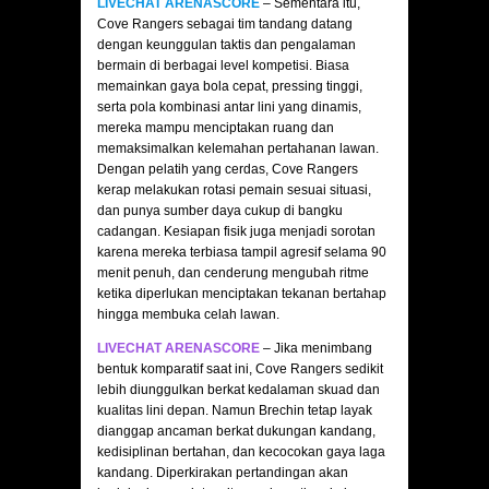
LIVECHAT ARENASCORE
– Sementara itu,
Cove Rangers sebagai tim tandang datang
dengan keunggulan taktis dan pengalaman
bermain di berbagai level kompetisi. Biasa
memainkan gaya bola cepat, pressing tinggi,
serta pola kombinasi antar lini yang dinamis,
mereka mampu menciptakan ruang dan
memaksimalkan kelemahan pertahanan lawan.
Dengan pelatih yang cerdas, Cove Rangers
kerap melakukan rotasi pemain sesuai situasi,
dan punya sumber daya cukup di bangku
cadangan. Kesiapan fisik juga menjadi sorotan
karena mereka terbiasa tampil agresif selama 90
menit penuh, dan cenderung mengubah ritme
ketika diperlukan menciptakan tekanan bertahap
hingga membuka celah lawan.
LIVECHAT ARENASCORE
– Jika menimbang
bentuk komparatif saat ini, Cove Rangers sedikit
lebih diunggulkan berkat kedalaman skuad dan
kualitas lini depan. Namun Brechin tetap layak
dianggap ancaman berkat dukungan kandang,
kedisiplinan bertahan, dan kecocokan gaya laga
kandang. Diperkirakan pertandingan akan