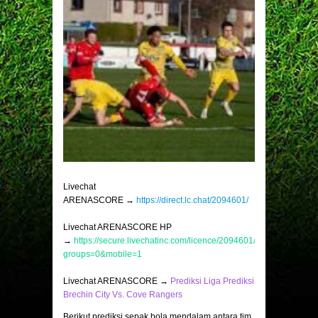
Livechat
ARENASCORE →
https://direct.lc.chat/2094601/
Livechat ARENASCORE HP
→
https://secure.livechatinc.com/licence/2094601/v2/open_chat.c
groups=0&mobile=1
Livechat ARENASCORE →
Prediksi Liga Prediksi
Brechin City Vs. Cove Rangers
Berikut prediksi sepak bola mendalam antara tim