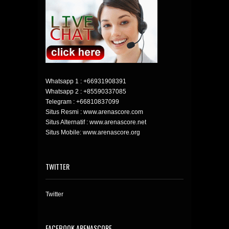
Whatsapp 1 :
+66931908391
Whatsapp 2 :
+85590337085
Telegram :
+66810837099
Situs Resmi : www.arenascore.com
Situs Alternatif : www.arenascore.net
Situs Mobile: www.arenascore.org
TWITTER
Twitter
FACEBOOK ARENASCORE