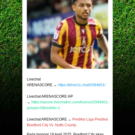
Livechat
ARENASCORE →
https://direct.lc.chat/2094601/
Livechat ARENASCORE HP
→
https://secure.livechatinc.com/licence/2094601/v2/open_chat.c
groups=0&mobile=1
Livechat ARENASCORE →
Prediksi Liga Prediksi
Bradford City Vs. Notts County
Pada tanggal 18 April 2025, Bradford City akan