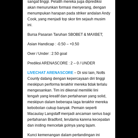
sangat tinggi. Pelatih mereka juga diprediksi
akan menurunkan formasi menyerang, dengan
menumpukan harapan pada striker andalan Andy
Cook, yang menjadi top skor tim sejauh musim
ini.
Bursa Pasaran Taruhan SBOBET & MAXBET;
Asian Handicap : -0.50 – +0.50
Over / Under : 2.50 goal
Prediksi ARENASCORE : 2 – 0 / UNDER
LIVECHAT ARENASCORE
– Di sisi lain, Notts
County datang dengan kepercayaan diri tinggi
meskipun performa terakhir mereka tidak terlalu
mengesankan. Tim ini dikenal memiliki lini
tengah yang kreatif dan pertahanan yang solid,
meskipun dalam beberapa laga terakhir mereka
kebobolan cukup banyak. Pemain seperti
Macaulay Langstaff menjadi ancaman serius bagi
pertahanan Bradford, terutama karena kecepatan
dan insting mencetak golnya yang tajam.
Kunci kemenangan dalam pertandingan ini