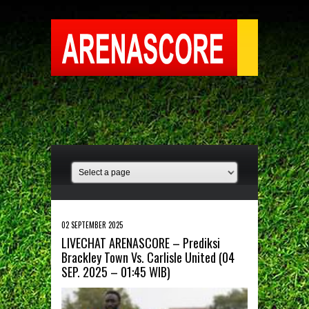
02 SEPTEMBER 2025
LIVECHAT ARENASCORE – Prediksi
Brackley Town Vs. Carlisle United (04
SEP. 2025 – 01:45 WIB)