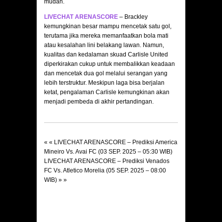
mudah.
LIVECHAT ARENASCORE
– Brackley
kemungkinan besar mampu mencetak satu gol,
terutama jika mereka memanfaatkan bola mati
atau kesalahan lini belakang lawan. Namun,
kualitas dan kedalaman skuad Carlisle United
diperkirakan cukup untuk membalikkan keadaan
dan mencetak dua gol melalui serangan yang
lebih terstruktur. Meskipun laga bisa berjalan
ketat, pengalaman Carlisle kemungkinan akan
menjadi pembeda di akhir pertandingan.
« «
LIVECHAT ARENASCORE – Prediksi America
Mineiro Vs. Avai FC (03 SEP. 2025 – 05:30 WIB)
LIVECHAT ARENASCORE – Prediksi Venados
FC Vs. Atletico Morelia (05 SEP. 2025 – 08:00
WIB)
» »