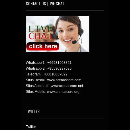
CONTACT US | LIVE CHAT
Whatsapp 1 :
+66931908391
Whatsapp 2 :
+85590337085
Telegram :
+66810837099
Situs Resmi : www.arenascore.com
Situs Alternatif : www.arenascore.net
Situs Mobile: www.arenascore.org
TWITTER
Twitter