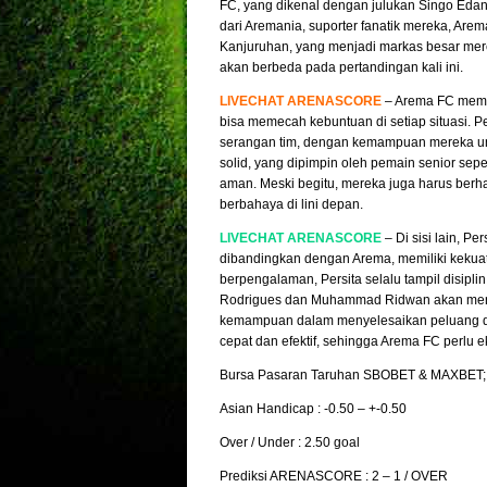
FC, yang dikenal dengan julukan Singo Edan
dari Aremania, suporter fanatik mereka, Are
Kanjuruhan, yang menjadi markas besar mereka
akan berbeda pada pertandingan kali ini.
LIVECHAT ARENASCORE
– Arema FC memil
bisa memecah kebuntuan di setiap situasi. P
serangan tim, dengan kemampuan mereka untuk
solid, yang dipimpin oleh pemain senior se
aman. Meski begitu, mereka juga harus berh
berbahaya di lini depan.
LIVECHAT ARENASCORE
– Di sisi lain, Pe
dibandingkan dengan Arema, memiliki kekuat
berpengalaman, Persita selalu tampil disipl
Rodrigues dan Muhammad Ridwan akan menja
kemampuan dalam menyelesaikan peluang deng
cepat dan efektif, sehingga Arema FC perlu e
Bursa Pasaran Taruhan SBOBET & MAXBET;
Asian Handicap : -0.50 – +-0.50
Over / Under : 2.50 goal
Prediksi ARENASCORE : 2 – 1 / OVER