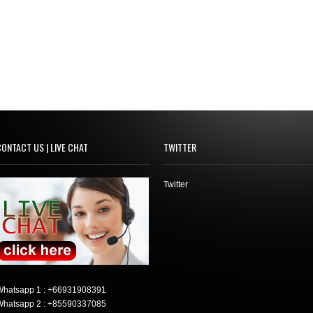
ONTACT US | LIVE CHAT
TWITTER
Twitter
Whatsapp 1 :
+66931908391
Whatsapp 2 :
+85590337085