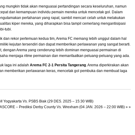
ang mungkin tidak akan menguasai pertandingan secara keseluruhan, namun
cepat dan kemampuan individu pemain mereka untuk mencetak gol. Dalam
engutamakan pertahanan yang rapat, sambil mencari celah untuk melakukan
ualitas kiper mereka, yang diharapkan bisa tampil cemerlang mengantisipasi
i-tubi.
stik dan rekor pertemuan kedua tim, Arema FC memang lebih unggul dalam hal
liki kejutan tersendiri dan dapat memberikan perlawanan yang sangat berarti.
ngit, dengan Arema yang cenderung lebih dominan menguasai permainan di
usaha menjaga ritme permainan dan memanfaatkan peluang-peluang yang ada.
tuk laga ini adalah
Arema FC 2-1 Persita Tangerang
. Arema diperkirakan akan
kan memberikan perlawanan keras, mencetak gol pembuka dan membuat laga
Yogyakarta Vs. PSBS Biak (29 DES. 2025 – 15:30 WIB)
CORE – Prediksi Derby County Vs. Wrexham (04 JAN. 2026 – 22:00 WIB)
» »