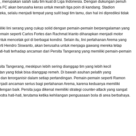
, merupakan salah satu tim kuat di Liga Indonesia. Dengan dukungan penuh
ma FC akan berusaha keras untuk meraih tiga poin di kandang. Stadion
, selalu menjadi tempat yang sulit bagi tim tamu, dan hal ini diprediksi tidak
iki lini serang yang cukup solid dengan pemain-pemain berpengalaman yang
emain seperti Carlos Fortes dan Rachmat Irianto diharapkan menjadi motor
 mencetak gol di berbagai kondisi. Selain itu, lini pertahanan Arema yang
perti Hendro Siswanto, akan berusaha untuk menjaga gawang mereka tetap
ati-hati terhadap ancaman dari Persita Tangerang yang memiliki pemain-pemain
rsita Tangerang, meskipun lebih sering dianggap tim yang lebih kecil
an yang tidak bisa dianggap remeh. Di bawah asuhan pelatih yang
in dan terorganisir dalam setiap pertandingan. Pemain-pemain seperti Ramon
di ancaman serius bagi pertahanan Arema, karena keduanya memiliki
an baik. Persita juga dikenal memiliki strategi counter-attack yang sangat
kstra hati-hati, terutama ketika kehilangan penguasaan bola di area berbahaya.