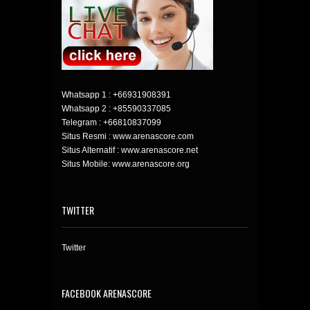
Whatsapp 1 :
+66931908391
Whatsapp 2 :
+85590337085
Telegram :
+66810837099
Situs Resmi : www.arenascore.com
Situs Alternatif : www.arenascore.net
Situs Mobile: www.arenascore.org
TWITTER
Twitter
FACEBOOK ARENASCORE