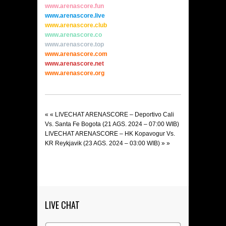
www.arenascore.fun
www.arenascore.live
www.arenascore.club
www.arenascore.co
www.arenascore.top
www.arenascore.com
www.arenascore.net
www.arenascore.org
« «
LIVECHAT ARENASCORE – Deportivo Cali
Vs. Santa Fe Bogota (21 AGS. 2024 – 07:00 WIB)
LIVECHAT ARENASCORE – HK Kopavogur Vs.
KR Reykjavik (23 AGS. 2024 – 03:00 WIB)
» »
LIVE CHAT