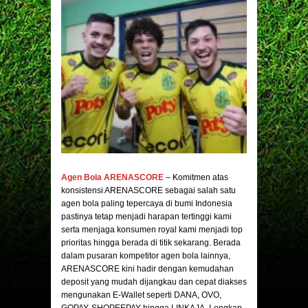
Agen Bola ARENASCORE
– Komitmen atas
konsistensi ARENASCORE sebagai salah satu
agen bola paling tepercaya di bumi Indonesia
pastinya tetap menjadi harapan tertinggi kami
serta menjaga konsumen royal kami menjadi top
prioritas hingga berada di titik sekarang. Berada
dalam pusaran kompetitor agen bola lainnya,
ARENASCORE kini hadir dengan kemudahan
deposit yang mudah dijangkau dan cepat diakses
mengunakan E-Wallet seperti DANA, OVO,