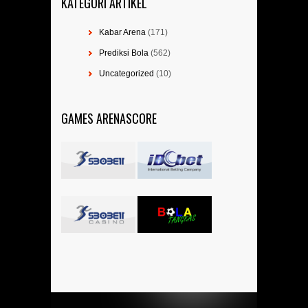
KATEGORI ARTIKEL
Kabar Arena
(171)
Prediksi Bola
(562)
Uncategorized
(10)
GAMES ARENASCORE