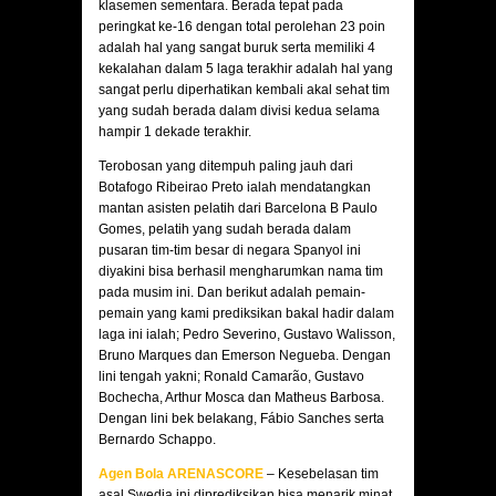
klasemen sementara. Berada tepat pada
peringkat ke-16 dengan total perolehan 23 poin
adalah hal yang sangat buruk serta memiliki 4
kekalahan dalam 5 laga terakhir adalah hal yang
sangat perlu diperhatikan kembali akal sehat tim
yang sudah berada dalam divisi kedua selama
hampir 1 dekade terakhir.
Terobosan yang ditempuh paling jauh dari
Botafogo Ribeirao Preto ialah mendatangkan
mantan asisten pelatih dari Barcelona B Paulo
Gomes, pelatih yang sudah berada dalam
pusaran tim-tim besar di negara Spanyol ini
diyakini bisa berhasil mengharumkan nama tim
pada musim ini. Dan berikut adalah pemain-
pemain yang kami prediksikan bakal hadir dalam
laga ini ialah; Pedro Severino, Gustavo Walisson,
Bruno Marques dan Emerson Negueba. Dengan
lini tengah yakni; Ronald Camarão, Gustavo
Bochecha, Arthur Mosca dan Matheus Barbosa.
Dengan lini bek belakang, Fábio Sanches serta
Bernardo Schappo.
Agen Bola ARENASCORE
– Kesebelasan tim
asal Swedia ini diprediksikan bisa menarik minat