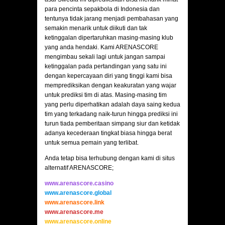
para pencinta sepakbola di Indonesia dan
tentunya tidak jarang menjadi pembahasan yang
semakin menarik untuk diikuti dan tak
ketinggalan dipertaruhkan masing-masing klub
yang anda hendaki. Kami ARENASCORE
mengimbau sekali lagi untuk jangan sampai
ketinggalan pada pertandingan yang satu ini
dengan kepercayaan diri yang tinggi kami bisa
memprediksikan dengan keakuratan yang wajar
untuk prediksi tim di atas. Masing-masing tim
yang perlu diperhatikan adalah daya saing kedua
tim yang terkadang naik-turun hingga prediksi ini
turun tiada pemberitaan simpang siur dan ketidak
adanya kecederaan tingkat biasa hingga berat
untuk semua pemain yang terlibat.
Anda tetap bisa terhubung dengan kami di situs
alternatif ARENASCORE;
www.arenascore.casino
www.arenascore.global
www.arenascore.link
www.arenascore.me
www.arenascore.online