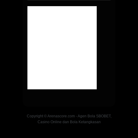
Copyright © Arenascore.com - Agen Bola SBOBET,
Casino Online dan Bola Ketangkasan