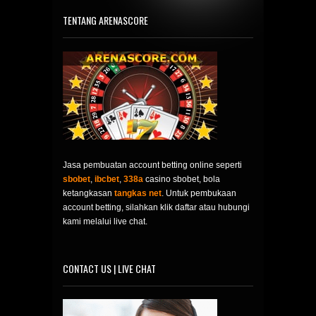
TENTANG ARENASCORE
Jasa pembuatan account betting online seperti
sbobet
,
ibcbet
,
338a
casino sbobet, bola
ketangkasan
tangkas net
. Untuk pembukaan
account betting, silahkan klik daftar atau hubungi
kami melalui live chat.
CONTACT US | LIVE CHAT