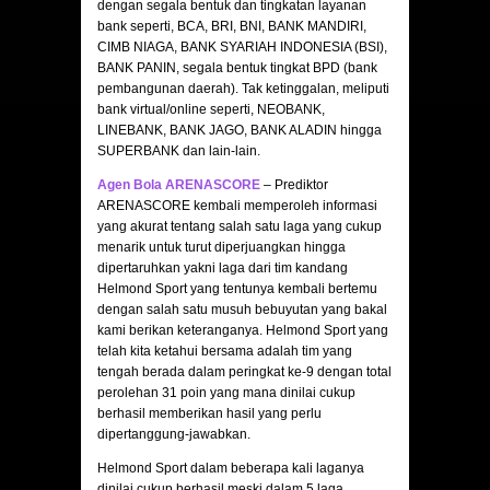
dengan segala bentuk dan tingkatan layanan
bank seperti, BCA, BRI, BNI, BANK MANDIRI,
CIMB NIAGA, BANK SYARIAH INDONESIA (BSI),
BANK PANIN, segala bentuk tingkat BPD (bank
pembangunan daerah). Tak ketinggalan, meliputi
bank virtual/online seperti, NEOBANK,
LINEBANK, BANK JAGO, BANK ALADIN hingga
SUPERBANK dan lain-lain.
Agen Bola ARENASCORE
– Prediktor
ARENASCORE kembali memperoleh informasi
yang akurat tentang salah satu laga yang cukup
menarik untuk turut diperjuangkan hingga
dipertaruhkan yakni laga dari tim kandang
Helmond Sport yang tentunya kembali bertemu
dengan salah satu musuh bebuyutan yang bakal
kami berikan keteranganya. Helmond Sport yang
telah kita ketahui bersama adalah tim yang
tengah berada dalam peringkat ke-9 dengan total
perolehan 31 poin yang mana dinilai cukup
berhasil memberikan hasil yang perlu
dipertanggung-jawabkan.
Helmond Sport dalam beberapa kali laganya
dinilai cukup berhasil meski dalam 5 laga