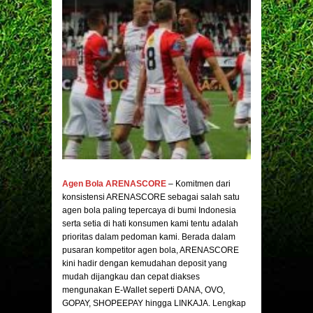
Agen Bola ARENASCORE
– Komitmen dari
konsistensi ARENASCORE sebagai salah satu
agen bola paling tepercaya di bumi Indonesia
serta setia di hati konsumen kami tentu adalah
prioritas dalam pedoman kami. Berada dalam
pusaran kompetitor agen bola, ARENASCORE
kini hadir dengan kemudahan deposit yang
mudah dijangkau dan cepat diakses
mengunakan E-Wallet seperti DANA, OVO,
GOPAY, SHOPEEPAY hingga LINKAJA. Lengkap