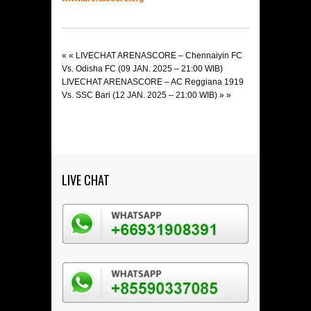
« «
LIVECHAT ARENASCORE – Chennaiyin FC
Vs. Odisha FC (09 JAN. 2025 – 21:00 WIB)
LIVECHAT ARENASCORE – AC Reggiana 1919
Vs. SSC Bari (12 JAN. 2025 – 21:00 WIB)
» »
LIVE CHAT