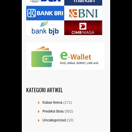
KATEGORI ARTIKEL
Kabar Arena
(171)
Prediksi Bola
(562)
Uncategorized
(10)