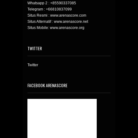
Whatsapp 2 :
+85590337085
Telegram :
+66810837099
Situs Resmi : www.arenascore.com
Situs Alternatif : www.arenascore.net
Situs Mobile: www.arenascore.org
TWITTER
Twitter
FACEBOOK ARENASCORE