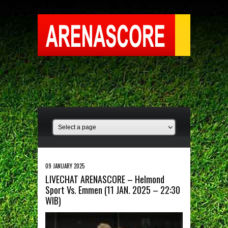
09 JANUARY 2025
LIVECHAT ARENASCORE – Helmond
Sport Vs. Emmen (11 JAN. 2025 – 22:30
WIB)