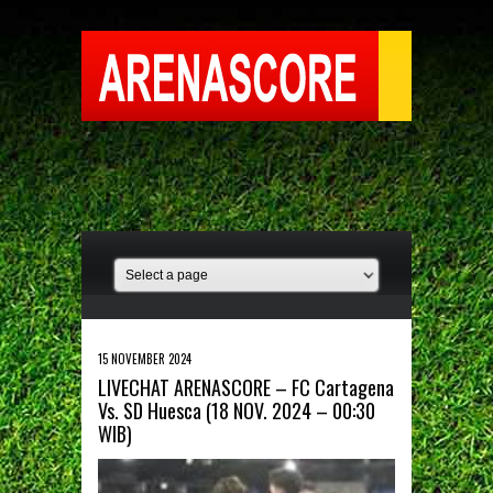
15 NOVEMBER 2024
LIVECHAT ARENASCORE – FC Cartagena
Vs. SD Huesca (18 NOV. 2024 – 00:30
WIB)