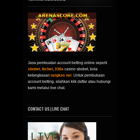
Jasa pembuatan account betting online seperti
sbobet
,
ibcbet
,
338a
casino sbobet, bola
ketangkasan
tangkas net
. Untuk pembukaan
account betting, silahkan klik daftar atau hubungi
kami melalui live chat.
CONTACT US | LIVE CHAT