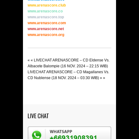
www.arenascore.club
www.arenascore.co
www.arenascore.top
www.arenascore.com
www.arenascore.net
www.arenascore.org
« «
LIVECHAT ARENASCORE – CD Eldense Vs.
Albacete Balompie (16 NOV. 2024 – 22:15 WIB)
LIVECHAT ARENASCORE – CD Magallanes Vs.
CD Nublense (18 NOV. 2024 – 03:30 WIB)
» »
LIVE CHAT