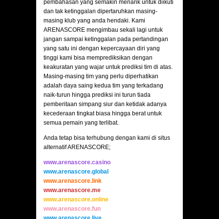
pembahasan yang semakin menarik untuk diikuti
dan tak ketinggalan dipertaruhkan masing-
masing klub yang anda hendaki. Kami
ARENASCORE mengimbau sekali lagi untuk
jangan sampai ketinggalan pada pertandingan
yang satu ini dengan kepercayaan diri yang
tinggi kami bisa memprediksikan dengan
keakuratan yang wajar untuk prediksi tim di atas.
Masing-masing tim yang perlu diperhatikan
adalah daya saing kedua tim yang terkadang
naik-turun hingga prediksi ini turun tiada
pemberitaan simpang siur dan ketidak adanya
kecederaan tingkat biasa hingga berat untuk
semua pemain yang terlibat.
Anda tetap bisa terhubung dengan kami di situs
alternatif ARENASCORE;
www.arenascore.casino
www.arenascore.global
www.arenascore.link
www.arenascore.me
www.arenascore.online
www.arenascore.fun
www.arenascore.live