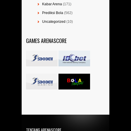
Kabar Arena
(171)
Prediksi Bola
(562)
Uncategorized
(10)
GAMES ARENASCORE
TENTANG ARENASCORE