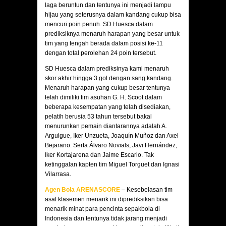
laga beruntun dan tentunya ini menjadi lampu
hijau yang seterusnya dalam kandang cukup bisa
mencuri poin penuh. SD Huesca dalam
prediksiknya menaruh harapan yang besar untuk
tim yang tengah berada dalam posisi ke-11
dengan total perolehan 24 poin tersebut.
SD Huesca dalam prediksinya kami menaruh
skor akhir hingga 3 gol dengan sang kandang.
Menaruh harapan yang cukup besar tentunya
telah dimiliki tim asuhan G. H. Scoot dalam
beberapa kesempatan yang telah disediakan,
pelatih berusia 53 tahun tersebut bakal
menurunkan pemain diantarannya adalah A.
Arguigue, Iker Unzueta, Joaquín Muñoz dan Axel
Bejarano. Serta Álvaro Novials, Javi Hernández,
Iker Kortajarena dan Jaime Escario. Tak
ketinggalan kapten tim Miguel Torguet dan Ignasi
Vilarrasa.
Agen Bola ARENASCORE
– Kesebelasan tim
asal klasemen menarik ini diprediksikan bisa
menarik minat para pencinta sepakbola di
Indonesia dan tentunya tidak jarang menjadi