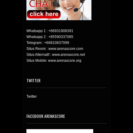
Whatsapp 1 :
+66931908391
Whatsapp 2 :
+85590337085
Telegram :
+66810837099
Situs Resmi : www.arenascore.com
Situs Alternatif : www.arenascore.net
Situs Mobile: www.arenascore.org
TWITTER
Twitter
FACEBOOK ARENASCORE