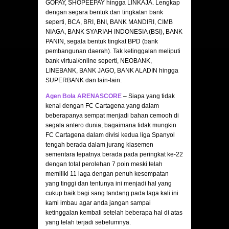
GOPAY, SHOPEEPAY hingga LINKAJA. Lengkap
dengan segara bentuk dan tingkatan bank
seperti, BCA, BRI, BNI, BANK MANDIRI, CIMB
NIAGA, BANK SYARIAH INDONESIA (BSI), BANK
PANIN, segala bentuk tingkat BPD (bank
pembangunan daerah). Tak ketinggalan meliputi
bank virtual/online seperti, NEOBANK,
LINEBANK, BANK JAGO, BANK ALADIN hingga
SUPERBANK dan lain-lain.
Agen Bola ARENASCORE
– Siapa yang tidak
kenal dengan FC Cartagena yang dalam
beberapanya sempat menjadi bahan cemooh di
segala antero dunia, bagaimana tidak mungkin
FC Cartagena dalam divisi kedua liga Spanyol
tengah berada dalam jurang klasemen
sementara tepatnya berada pada peringkat ke-22
dengan total perolehan 7 poin meski telah
memiliki 11 laga dengan penuh kesempatan
yang tinggi dan tentunya ini menjadi hal yang
cukup baik bagi sang tandang pada laga kali ini
kami imbau agar anda jangan sampai
ketinggalan kembali setelah beberapa hal di atas
yang telah terjadi sebelumnya.