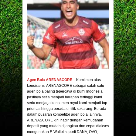
Agen Bola ARENASCORE
– Komitmen atas
konsistensi ARENASCORE sebagai salah satu
agen bola paling tepercaya di bumi Indonesia
pastinya setia menjadi harapan tertinggi kami
serta menjaga konsumen royal kami menjadi top
prioritas hingga berada di titik sekarang. Berada
dalam pusaran kompetitor agen bola lainnya,
ARENASCORE kini hadir dengan kemudahan
deposit yang mudah dijangkau dan cepat diakses
mengunakan E-Wallet seperti DANA, OVO,