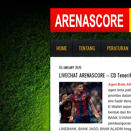
HOME
TENTANG
PERATURAN
05 JANUARY 2025
LIVECHAT ARENASCORE – CD Tenerife
Agen Bola 
agen bola pali
prioritas da
kini hadir d
E-Wallet sep
bentuk dan ti
BANK SYARIAH
pembangunan d
LINEBANK, BANK JAGO, BANK ALADIN hingg