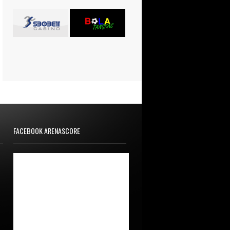
FACEBOOK ARENASCORE