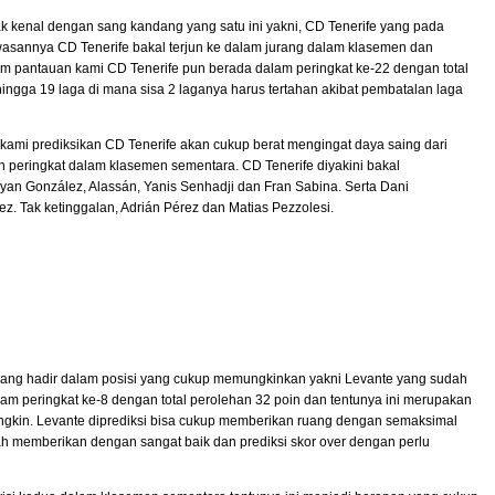
ak kenal dengan sang kandang yang satu ini yakni, CD Tenerife yang pada
asannya CD Tenerife bakal terjun ke dalam jurang dalam klasemen dan
lam pantauan kami CD Tenerife pun berada dalam peringkat ke-22 dengan total
ingga 19 laga di mana sisa 2 laganya harus tertahan akibat pembatalan laga
 kami prediksikan CD Tenerife akan cukup berat mengingat daya saing dari
n peringkat dalam klasemen sementara. CD Tenerife diyakini bakal
yan González, Alassán, Yanis Senhadji dan Fran Sabina. Serta Dani
z. Tak ketinggalan, Adrián Pérez dan Matias Pezzolesi.
dang hadir dalam posisi yang cukup memungkinkan yakni Levante yang sudah
lam peringkat ke-8 dengan total perolehan 32 poin dan tentunya ini merupakan
ngkin. Levante diprediksi bisa cukup memberikan ruang dengan semaksimal
h memberikan dengan sangat baik dan prediksi skor over dengan perlu