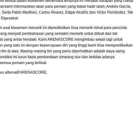
isi kedua dalam klasemen sementara tentunya ini menjadi harapan yang cukup
t kami informasikan akan para pemain yang bakal hadir ialah; Andrés García,
 Serta Pablo Martínez, Carlos Álvarez, Edgar Alcañiz dan Víctor Fernández. Tak
 Elgezabal.
 asal klasemen menarik ini diprediksikan bisa menarik minat para pencinta
arang menjadi pembahasan yang semakin menarik untuk diikuti dan tak
klub yang anda hendaki. Kami ARENASCORE mengimbau sekali lagi untuk
n yang satu ini dengan kepercayaan diri yang tinggi kami bisa memprediksikan
 tim di atas. Masing-masing tim yang perlu diperhatikan adalah daya saing
rediksi ini turun tiada pemberitaan simpang siur dan ketidak adanya
 semua pemain yang terlibat.
itus alternatif ARENASCORE;