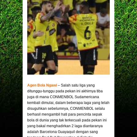
Agen Bola Ngawi
– Salah satu liga yang
ditunggu-tunggu pada pekan ini akhirnya tiba
juga di mana CONMENBOL Sudamericana
kembali dimulai, dalam beberapa laga yang telah
disuguhkan sebelumnya, CONMENBOL selalu
berhasil mengambil hati para pencinta sepak
bola di dunia yang tak terkecuali pada pekan ini
yang bakal menghadirkan 2 laga diantaranya
adalah Barcelona Guayaquil dengan sang