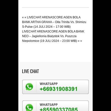
« «
LIVECHAT ARENASCORE AGEN BOLA
BANK ARTHA GRAHA – Oita Trinita Vs. Shimizu
S-Pulse (14 JULI 2024 – 17:00 WIB)
LIVECHAT ARENASCORE AGEN BOLA BANK
NEO – Jagiellonia Bialystok Vs. Puszcza
Niepolomice (19 JULI 2024 – 23:00 WIB)
» »
LIVE CHAT