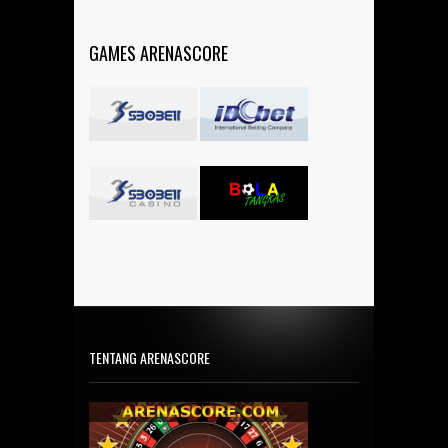
GAMES ARENASCORE
TENTANG ARENASCORE