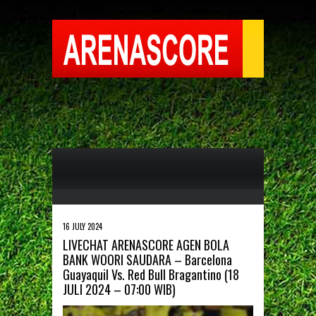
16 JULY 2024
LIVECHAT ARENASCORE AGEN BOLA
BANK WOORI SAUDARA – Barcelona
Guayaquil Vs. Red Bull Bragantino (18
JULI 2024 – 07:00 WIB)