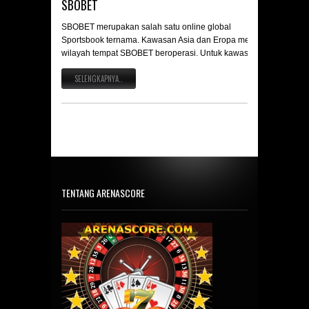
SBOBET
SBOBET merupakan salah satu online global
Sportsbook ternama. Kawasan Asia dan Eropa menjadi
wilayah tempat SBOBET beroperasi. Untuk kawasan...
SELENGKAPNYA..
TENTANG ARENASCORE