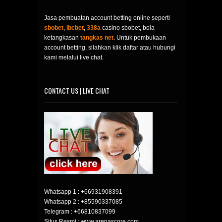
Jasa pembuatan account betting online seperti
sbobet
,
ibcbet
,
338a
casino sbobet, bola
ketangkasan
tangkas net
. Untuk pembukaan
account betting, silahkan klik daftar atau hubungi
kami melalui live chat.
CONTACT US | LIVE CHAT
Whatsapp 1 :
+66931908391
Whatsapp 2 :
+85590337085
Telegram :
+66810837099
Situs Resmi : www.arenascore.com