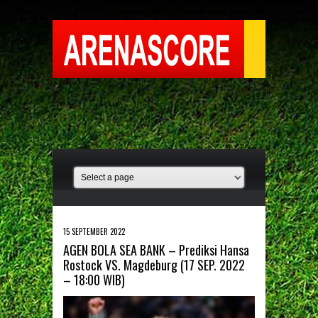
15 SEPTEMBER 2022
AGEN BOLA SEA BANK – Prediksi Hansa
Rostock VS. Magdeburg (17 SEP. 2022
– 18:00 WIB)