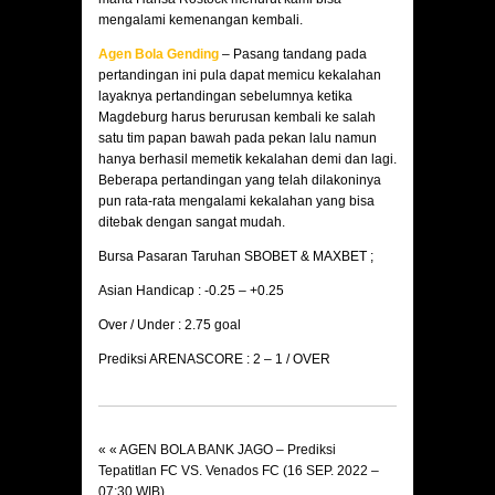
mengalami kemenangan kembali.
Agen Bola Gending
– Pasang tandang pada
pertandingan ini pula dapat memicu kekalahan
layaknya pertandingan sebelumnya ketika
Magdeburg harus berurusan kembali ke salah
satu tim papan bawah pada pekan lalu namun
hanya berhasil memetik kekalahan demi dan lagi.
Beberapa pertandingan yang telah dilakoninya
pun rata-rata mengalami kekalahan yang bisa
ditebak dengan sangat mudah.
Bursa Pasaran Taruhan SBOBET & MAXBET ;
Asian Handicap : -0.25 – +0.25
Over / Under : 2.75 goal
Prediksi ARENASCORE : 2 – 1 / OVER
« «
AGEN BOLA BANK JAGO – Prediksi
Tepatitlan FC VS. Venados FC (16 SEP. 2022 –
07:30 WIB)