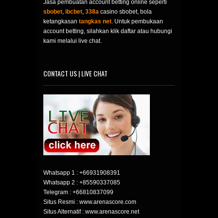
Jasa pembuatan account betting online seperti
sbobet
,
ibcbet
,
338a
casino sbobet, bola
ketangkasan
tangkas net
. Untuk pembukaan
account betting, silahkan klik daftar atau hubungi
kami melalui live chat.
CONTACT US | LIVE CHAT
Whatsapp 1 :
+66931908391
Whatsapp 2 :
+85590337085
Telegram :
+66810837099
Situs Resmi : www.arenascore.com
Situs Alternatif : www.arenascore.net