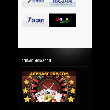
TENTANG ARENASCORE