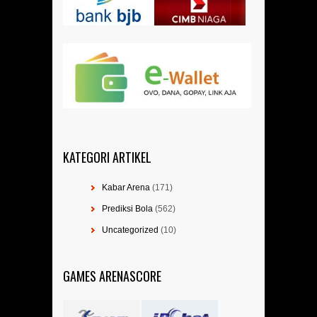
KATEGORI ARTIKEL
Kabar Arena
(171)
Prediksi Bola
(562)
Uncategorized
(10)
GAMES ARENASCORE