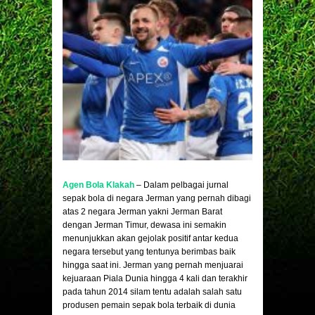
Agen Bola Klakah
– Dalam pelbagai jurnal
sepak bola di negara Jerman yang pernah dibagi
atas 2 negara Jerman yakni Jerman Barat
dengan Jerman Timur, dewasa ini semakin
menunjukkan akan gejolak positif antar kedua
negara tersebut yang tentunya berimbas baik
hingga saat ini. Jerman yang pernah menjuarai
kejuaraan Piala Dunia hingga 4 kali dan terakhir
pada tahun 2014 silam tentu adalah salah satu
produsen pemain sepak bola terbaik di dunia