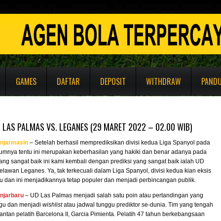
GAMES
DAFTAR
DEPOSIT
WITHDRAW
PAND
 LAS PALMAS VS. LEGANES (29 MARET 2022 – 02.00 WIB)
njarmasin
– Setelah berhasil memprediksikan divisi kedua Liga Spanyol pada
lumnya tentu ini merupakan keberhasilan yang hakiki dan benar adanya pada
ng sangat baik ini kami kembali dengan prediksi yang sangat baik ialah UD
lawan Leganes. Ya, tak terkecuali dalam Liga Spanyol, divisi kedua kian eksis
 dan ini menjadikannya tetap populer dan menjadi perbincangan publik.
njarbaru
– UD Las Palmas menjadi salah satu poin atau pertandingan yang
ggu dan menjadi
wishlist
atau jadwal tunggu prediktor se-dunia. Tim yang tengah
antan pelatih Barcelona II, Garcia Pimienta. Pelatih 47 tahun berkebangsaan