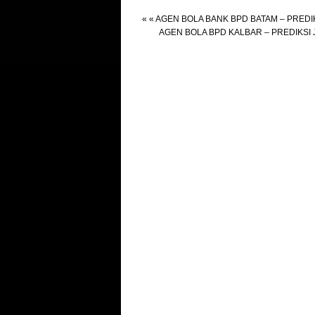
« «
AGEN BOLA BANK BPD BATAM – PREDIKS
AGEN BOLA BPD KALBAR – PREDIKSI J