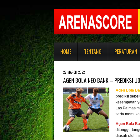
HOME
TENTANG
PERATURAN
27 MARCH 2022
AGEN BOLA NEO BANK – PREDIKSI UD
Agen Bola Ba
prediksi sebe
kesempatan ya
Las Palmas me
serta memukau
Agen Bola Ba
ditunggu-tun
diasuh oleh m