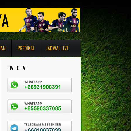
UAN
PREDIKSI
JADWAL LIVE
LIVE CHAT