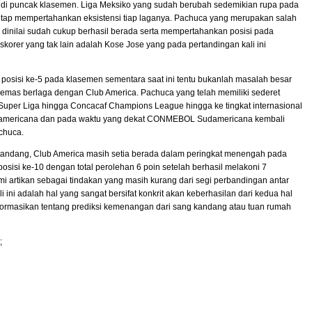
di puncak klasemen. Liga Meksiko yang sudah berubah sedemikian rupa pada
 tetap mempertahankan eksistensi tiap laganya. Pachuca yang merupakan salah
dinilai sudah cukup berhasil berada serta mempertahankan posisi pada
korer yang tak lain adalah Kose Jose yang pada pertandingan kali ini
posisi ke-5 pada klasemen sementara saat ini tentu bukanlah masalah besar
emas berlaga dengan Club America. Pachuca yang telah memiliki sederet
, Super Liga hingga Concacaf Champions League hingga ke tingkat internasional
damericana dan pada waktu yang dekat CONMEBOL Sudamericana kembali
chuca.
 tandang, Club America masih setia berada dalam peringkat menengah pada
isi ke-10 dengan total perolehan 6 poin setelah berhasil melakoni 7
i artikan sebagai tindakan yang masih kurang dari segi perbandingan antar
 ini adalah hal yang sangat bersifat konkrit akan keberhasilan dari kedua hal
 informasikan tentang prediksi kemenangan dari sang kandang atau tuan rumah
;