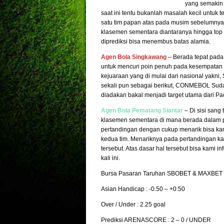
yang semakin 
saat ini tentu bukanlah masalah kecil untuk
satu tim papan atas pada musim sebelumnya 
klasemen sementara diantaranya hingga top s
diprediksi bisa menembus batas alamia.
Agen Bola Singkawang
– Berada tepat pada 
untuk mencuri poin penuh pada kesempatan 
kejuaraan yang di mulai dari nasional yakni
sekali pun sebagai berikut, CONMEBOL Su
diadakan bakal menjadi target utama dari Pa
Agen Bola Pematang Siantar
– Di sisi sang
klasemen sementara di mana berada dalam pos
pertandingan dengan cukup menarik bisa kam
kedua tim. Menariknya pada pertandingan kali
tersebut. Atas dasar hal tersebut bisa kami
kali ini.
Bursa Pasaran Taruhan SBOBET & MAXBET 
Asian Handicap : -0.50 – +0.50
Over / Under : 2.25 goal
Prediksi ARENASCORE : 2 – 0 / UNDER