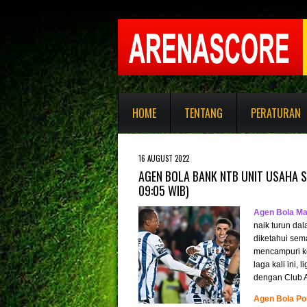
HOME
TENTANG
PERATURAN
16 AUGUST 2022
AGEN BOLA BANK NTB UNIT USAHA SYA
09:05 WIB)
Agen Bola Ma
naik turun da
diketahui sema
mencampuri ke
laga kali ini
dengan Club A
Agen Bola Po