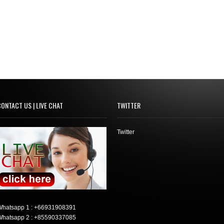
ONTACT US | LIVE CHAT
TWITTER
Twitter
Whatsapp 1 :
+66931908391
Whatsapp 2 :
+85590337085