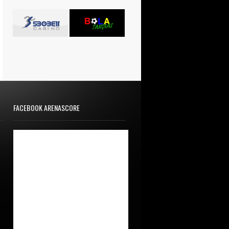
FACEBOOK ARENASCORE