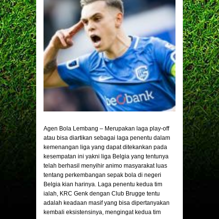
Agen Bola Lembang – Merupakan laga play-off
atau bisa diartikan sebagai laga penentu dalam
kemenangan liga yang dapat ditekankan pada
kesempatan ini yakni liga Belgia yang tentunya
telah berhasil menyihir animo masyarakat luas
tentang perkembangan sepak bola di negeri
Belgia kian harinya. Laga penentu kedua tim
ialah, KRC Genk dengan Club Brugge tentu
adalah keadaan masif yang bisa dipertanyakan
kembali eksistensinya, mengingat kedua tim