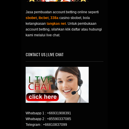
Jasa pembuatan account betting online seperti
sbobet
,
ibcbet
,
338a
casino sbobet, bola
ketangkasan
tangkas net
. Untuk pembukaan
account betting, silahkan klik daftar atau hubungi
kami melalui live chat.
CONTACT US | LIVE CHAT
Whatsapp 1 :
+66931908391
Whatsapp 2 :
+85590337085
Telegram :
+66810837099