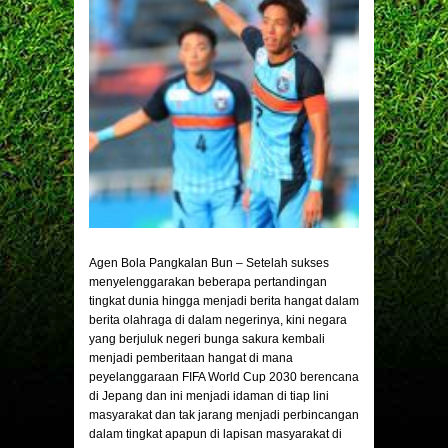
Agen Bola Pangkalan Bun – Setelah sukses
menyelenggarakan beberapa pertandingan
tingkat dunia hingga menjadi berita hangat dalam
berita olahraga di dalam negerinya, kini negara
yang berjuluk negeri bunga sakura kembali
menjadi pemberitaan hangat di mana
peyelanggaraan FIFA World Cup 2030 berencana
di Jepang dan ini menjadi idaman di tiap lini
masyarakat dan tak jarang menjadi perbincangan
dalam tingkat apapun di lapisan masyarakat di