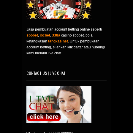
Jasa pembuatan account betting online seperti
sbobet
,
ibcbet
,
338a
casino sbobet, bola
ketangkasan
tangkas net
. Untuk pembukaan
account betting, silahkan klik daftar atau hubungi
kami melalui live chat.
CONTACT US | LIVE CHAT