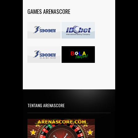
GAMES ARENASCORE
TENTANG ARENASCORE