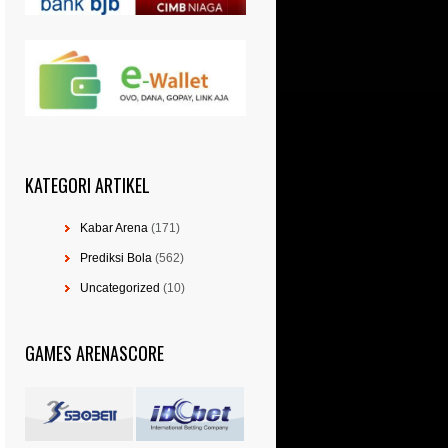
KATEGORI ARTIKEL
Kabar Arena
(171)
Prediksi Bola
(562)
Uncategorized
(10)
GAMES ARENASCORE